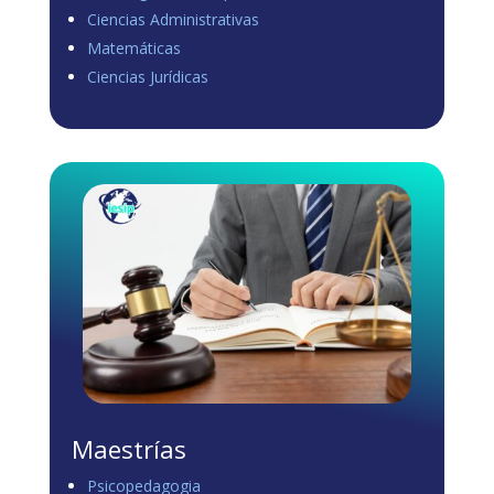
Ciencias Administrativas
View on Facebook
·
Share
Matemáticas
0
1
0
Ciencias Jurídicas
Load more
Maestrías
Psicopedagogia