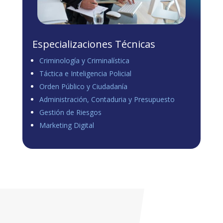
Especializaciones Técnicas
Criminología y Criminalística
Táctica e Inteligencia Policial
Orden Público y Ciudadanía
Administración, Contaduria y Presupuesto
Gestión de Riesgos
Marketing Digital