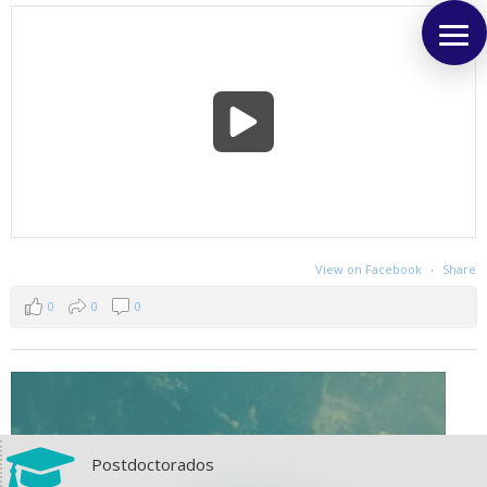
View on Facebook
·
Share
0
0
0

Postdoctorados