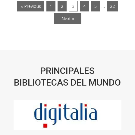
« Previous
1
2
3
4
5
…
22
Next »
PRINCIPALES
BIBLIOTECAS DEL MUNDO