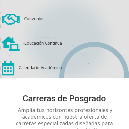

Convenios

Educación Continua

Calendario Académico
View on Facebook
·
Share
Carreras de Posgrado
1
1
0
Amplía tus horizontes profesionales y
académicos con nuestra oferta de
carreras especializadas diseñadas para