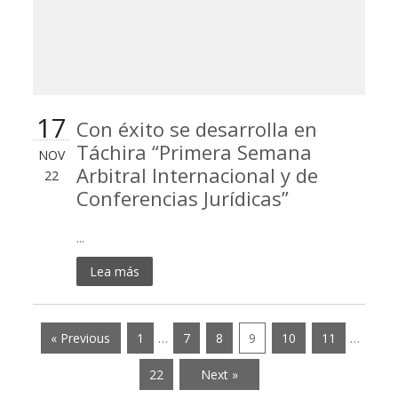
17
Con éxito se desarrolla en
Táchira “Primera Semana
NOV
Arbitral Internacional y de
22
Conferencias Jurídicas”
...
Lea más
« Previous
1
…
7
8
9
10
11
…
22
Next »