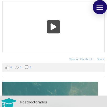
View on Facebook
·
Share
0
0
0

Postdoctorados