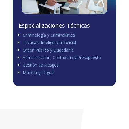
Especializaciones Técnicas
Criminología y Criminalística
Táctica e Inteligencia Policial
Orden Público y Ciudadanía
Administración, Contaduria y Presupuesto
Gestión de Riesgos
Marketing Digital