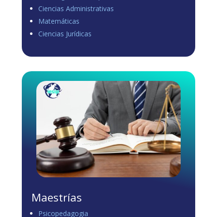
Ciencias Administrativas
View on Facebook
·
Share
Matemáticas
0
1
0
Ciencias Jurídicas
Load more
Maestrías
Psicopedagogia