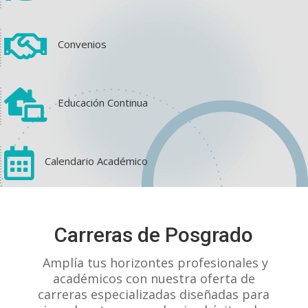

Convenios

Educación Continua

Calendario Académico
View on Facebook
·
Share
Carreras de Posgrado
1
1
0
Amplía tus horizontes profesionales y
académicos con nuestra oferta de
carreras especializadas diseñadas para