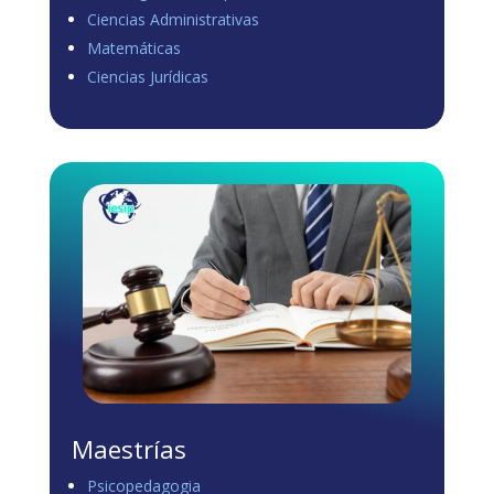
Ciencias Administrativas
View on Facebook
·
Share
Matemáticas
0
1
0
Ciencias Jurídicas
Load more
Maestrías
Psicopedagogia