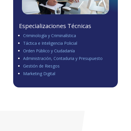
Especializaciones Técnicas
Criminología y Criminalística
Táctica e Inteligencia Policial
Orden Público y Ciudadanía
Administración, Contaduria y Presupuesto
Gestión de Riesgos
Marketing Digital