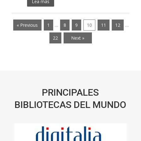
Lea más
« Previous
1
…
8
9
10
11
12
…
22
Next »
PRINCIPALES
BIBLIOTECAS DEL MUNDO