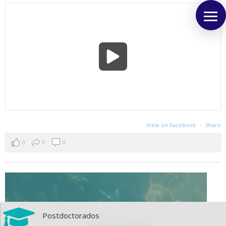
View on Facebook
·
Share
0
0
0

Postdoctorados