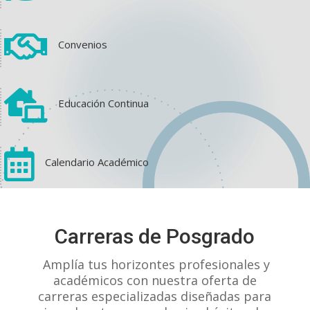

Convenios

Educación Continua

Calendario Académico
View on Facebook
·
Share
Carreras de Posgrado
1
1
0
Amplía tus horizontes profesionales y
académicos con nuestra oferta de
carreras especializadas diseñadas para