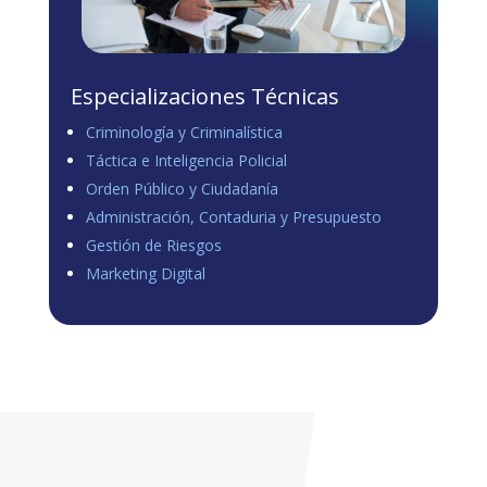
Especializaciones Técnicas
Criminología y Criminalística
Táctica e Inteligencia Policial
Orden Público y Ciudadanía
Administración, Contaduria y Presupuesto
Gestión de Riesgos
Marketing Digital