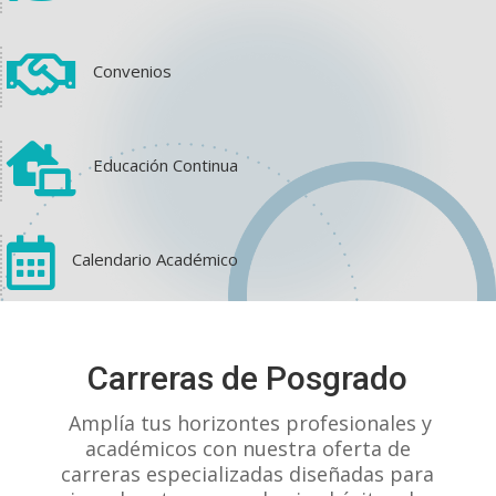

Convenios

Educación Continua

Calendario Académico
View on Facebook
·
Share
Carreras de Posgrado
1
1
0
Amplía tus horizontes profesionales y
académicos con nuestra oferta de
carreras especializadas diseñadas para