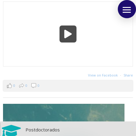
View on Facebook
·
Share
0
0
0

Postdoctorados