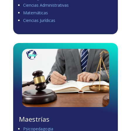
Ciencias Administrativas
View on Facebook
·
Share
Matemáticas
0
0
0
Ciencias Jurídicas
Load more
Maestrías
Psicopedagogia