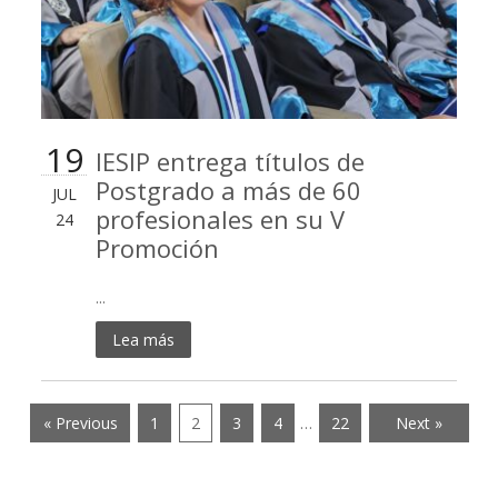
19
IESIP entrega títulos de
Postgrado a más de 60
JUL
profesionales en su V
24
Promoción
...
Lea más
« Previous
1
2
3
4
…
22
Next »