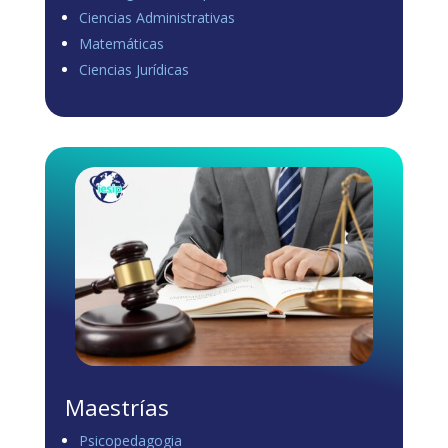
Ciencias Administrativas
View on Facebook
·
Share
Matemáticas
0
0
0
Ciencias Jurídicas
Load more
Maestrías
Psicopedagogia