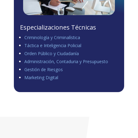
Especializaciones Técnicas
Criminología y Criminalística
Táctica e Inteligencia Policial
Orden Público y Ciudadanía
Administración, Contaduria y Presupuesto
Gestión de Riesgos
Marketing Digital