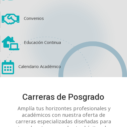

Convenios

Educación Continua

Calendario Académico
View on Facebook
·
Share
Carreras de Posgrado
1
1
0
Amplía tus horizontes profesionales y
académicos con nuestra oferta de
carreras especializadas diseñadas para