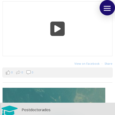
View on Facebook
·
Share
0
0
0

Postdoctorados