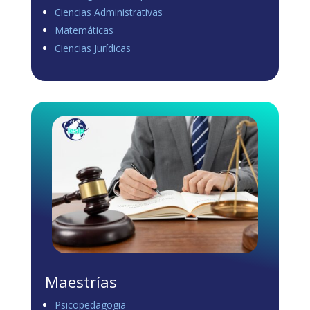
Ciencias Administrativas
View on Facebook
·
Share
Matemáticas
0
1
0
Ciencias Jurídicas
Load more
Maestrías
Psicopedagogia