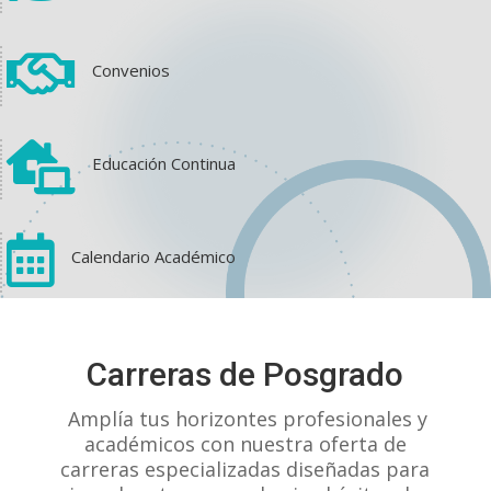

Convenios

Educación Continua

Calendario Académico
View on Facebook
·
Share
Carreras de Posgrado
1
1
0
Amplía tus horizontes profesionales y
académicos con nuestra oferta de
carreras especializadas diseñadas para