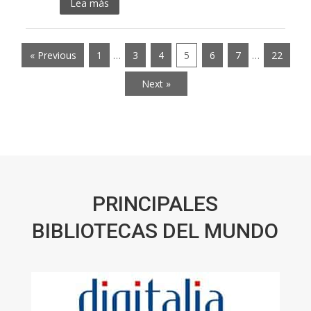
Lea más
« Previous
1
…
3
4
5
6
7
…
22
Next »
PRINCIPALES
BIBLIOTECAS DEL MUNDO