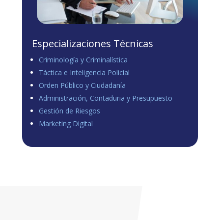
Especializaciones Técnicas
Criminología y Criminalística
Táctica e Inteligencia Policial
Orden Público y Ciudadanía
Administración, Contaduria y Presupuesto
Gestión de Riesgos
Marketing Digital