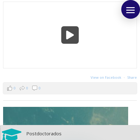
View on Facebook
·
Share
0
0
0

Postdoctorados