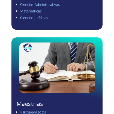
Ciencias Administrativas
View on Facebook
·
Share
Matemáticas
0
1
0
Ciencias Jurídicas
Load more
Maestrías
Psicopedagogia