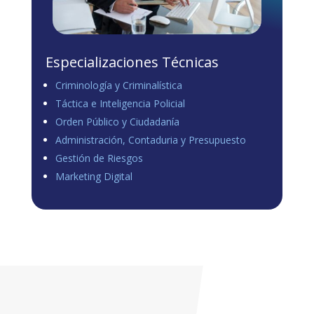
Especializaciones Técnicas
Criminología y Criminalística
Táctica e Inteligencia Policial
Orden Público y Ciudadanía
Administración, Contaduria y Presupuesto
Gestión de Riesgos
Marketing Digital