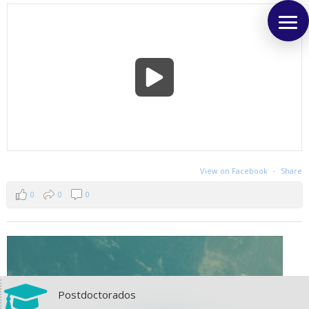
View on Facebook
·
Share
0
0
0

Postdoctorados