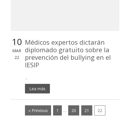
10
Médicos expertos dictarán
diplomado gratuito sobre la
MAR
prevención del bullying en el
22
IESIP
...
Lea más
« Previous
1
…
20
21
22