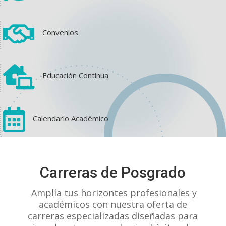

Convenios

Educación Continua

Calendario Académico
View on Facebook
·
Share
Carreras de Posgrado
1
1
0
Amplía tus horizontes profesionales y
académicos con nuestra oferta de
carreras especializadas diseñadas para