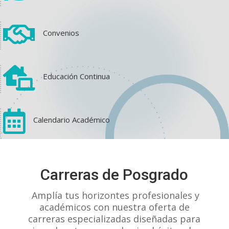

Convenios

Educación Continua

Calendario Académico
View on Facebook
·
Share
Carreras de Posgrado
1
1
0
Amplía tus horizontes profesionales y
académicos con nuestra oferta de
carreras especializadas diseñadas para