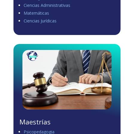
Ciencias Administrativas
View on Facebook
·
Share
Matemáticas
0
0
0
Ciencias Jurídicas
Load more
Maestrías
Psicopedagogia