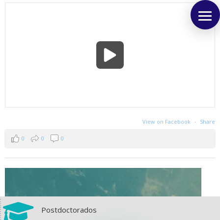
View on Facebook
·
Share
0
0
0

Postdoctorados