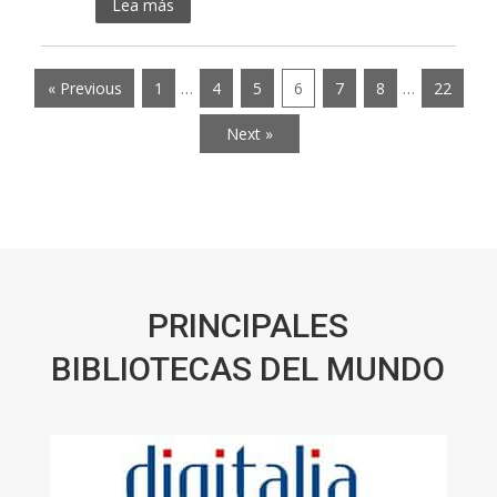
Lea más
« Previous
1
…
4
5
6
7
8
…
22
Next »
PRINCIPALES
BIBLIOTECAS DEL MUNDO