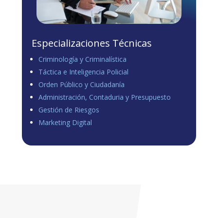
Especializaciones Técnicas
Criminología y Criminalística
Táctica e Inteligencia Policial
Orden Público y Ciudadanía
Administración, Contaduria y Presupuesto
Gestión de Riesgos
Marketing Digital