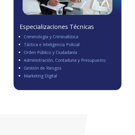
Especializaciones Técnicas
Criminología y Criminalística
Táctica e Inteligencia Policial
Orden Público y Ciudadanía
Administración, Contaduria y Presupuesto
Gestión de Riesgos
Marketing Digital