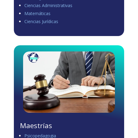
Ciencias Administrativas
View on Facebook
·
Share
Matemáticas
0
1
0
Ciencias Jurídicas
Load more
Maestrías
Psicopedagogia