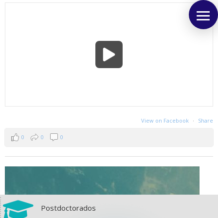
View on Facebook
·
Share
0
0
0

Postdoctorados