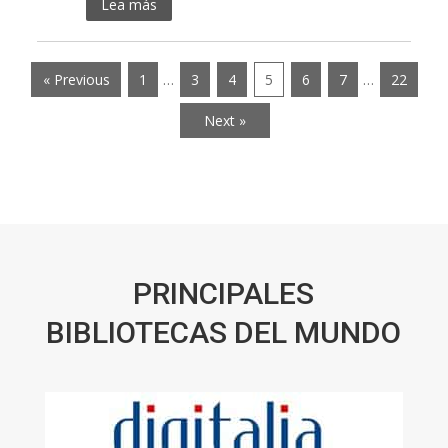
Lea más
« Previous
1
…
3
4
5
6
7
…
22
Next »
PRINCIPALES
BIBLIOTECAS DEL MUNDO