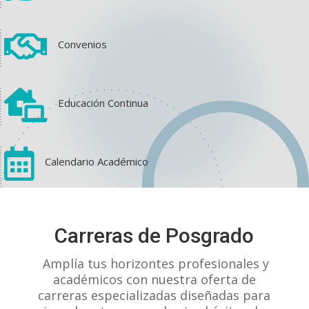

Convenios

Educación Continua

Calendario Académico
View on Facebook
·
Share
Carreras de Posgrado
1
1
0
Amplía tus horizontes profesionales y
académicos con nuestra oferta de
carreras especializadas diseñadas para