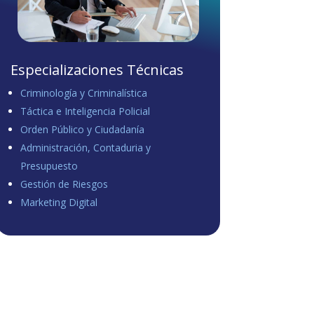
Especializaciones Técnicas
Criminología y Criminalística
Táctica e Inteligencia Policial
Orden Público y Ciudadanía
Administración, Contaduria y
Presupuesto
Gestión de Riesgos
Marketing Digital