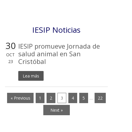
IESIP Noticias
30
IESIP promueve Jornada de
salud animal en San
OCT
Cristóbal
23
Lea más
« Previous
1
2
3
4
5
…
22
Next »