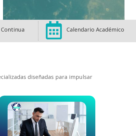

 Continua
Calendario Académico
ecializadas diseñadas para impulsar
1
1
0
View on Facebook
·
Share