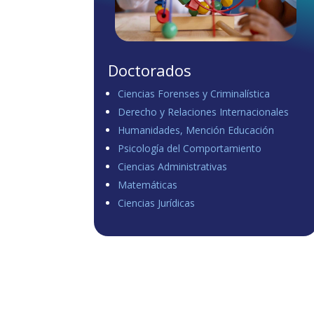
Doctorados
Ciencias Forenses y Criminalística
Derecho y Relaciones Internacionales
Humanidades, Mención Educación
Psicología del Comportamiento
Ciencias Administrativas
Matemáticas
Ciencias Jurídicas