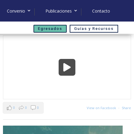
Convenio
Publicaciones
Contacto
Egresados
Guías y Recursos
0
0
0
View on Facebook
·
Share