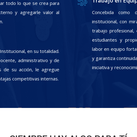
Trabajo en Equi
zar todo lo que se crea para
xterno y agregarle valor al
Concebida como d
n.
institucional, con m
trabajo profesional
estudiantes y propic
labor en equipo fort
stitucional, en su totalidad.
y garantiza continui
docente, administrativo y de
iniciativa y reconoci
s de su acción, le agregue
ntajas competitivas internas.