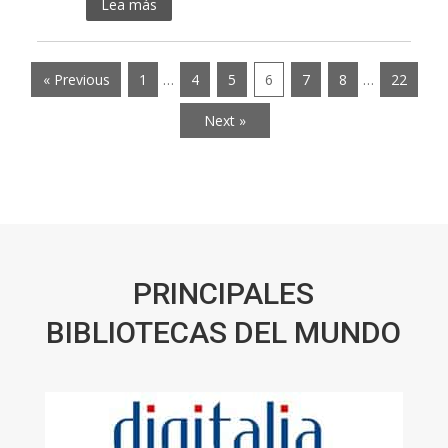
Lea más
« Previous
1
…
4
5
6
7
8
…
22
Next »
PRINCIPALES
BIBLIOTECAS DEL MUNDO