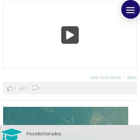
View on Facebook
·
Share
0
0
0

Postdoctorados