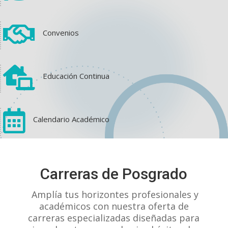

Convenios

Educación Continua

Calendario Académico
View on Facebook
·
Share
Carreras de Posgrado
1
1
0
Amplía tus horizontes profesionales y
académicos con nuestra oferta de
carreras especializadas diseñadas para