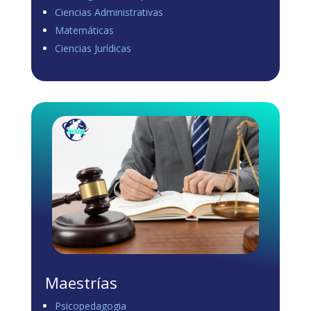
Ciencias Administrativas
View on Facebook
·
Share
Matemáticas
0
1
0
Ciencias Jurídicas
Load more
Maestrías
Psicopedagogia