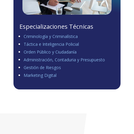
Especializaciones Técnicas
Criminología y Criminalística
Táctica e Inteligencia Policial
Orden Público y Ciudadanía
Administración, Contaduria y Presupuesto
Gestión de Riesgos
Marketing Digital