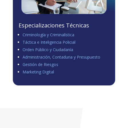
Especializaciones Técnicas
Criminología y Criminalística
Táctica e Inteligencia Policial
Orden Público y Ciudadanía
Administración, Contaduria y Presupuesto
Gestión de Riesgos
Marketing Digital