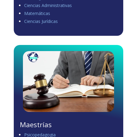
Ciencias Administrativas
View on Facebook
·
Share
Matemáticas
0
0
0
Ciencias Jurídicas
Load more
Maestrías
Psicopedagogia