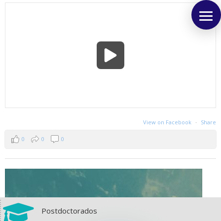
View on Facebook
·
Share
0
0
0

Postdoctorados