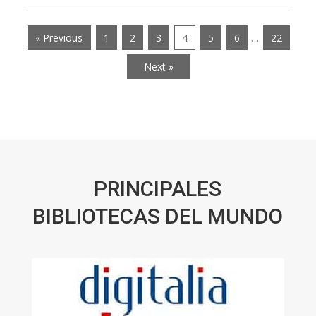
« Previous
1
2
3
4
5
6
…
22
Next »
PRINCIPALES
BIBLIOTECAS DEL MUNDO