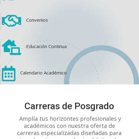

Convenios

Educación Continua

Calendario Académico
View on Facebook
·
Share
Carreras de Posgrado
1
1
0
Amplía tus horizontes profesionales y
académicos con nuestra oferta de
carreras especializadas diseñadas para