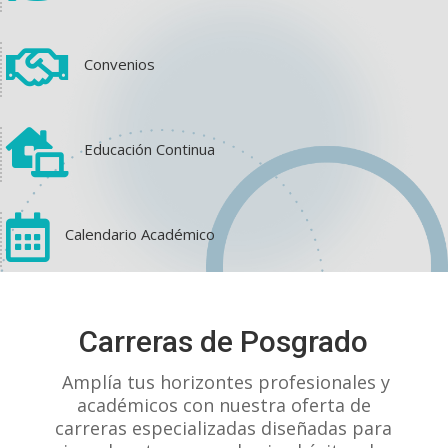

Convenios

Educación Continua

Calendario Académico
View on Facebook
·
Share
Carreras de Posgrado
1
1
0
Amplía tus horizontes profesionales y
académicos con nuestra oferta de
carreras especializadas diseñadas para