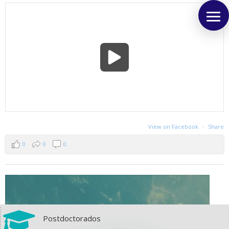
View on Facebook
·
Share
0
0
0

Postdoctorados