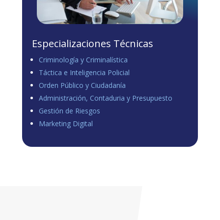
Especializaciones Técnicas
Criminología y Criminalística
Táctica e Inteligencia Policial
Orden Público y Ciudadanía
Administración, Contaduria y Presupuesto
Gestión de Riesgos
Marketing Digital