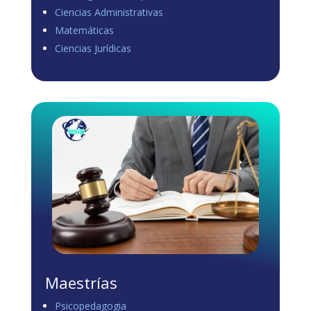
Ciencias Administrativas
View on Facebook
·
Share
Matemáticas
0
1
0
Ciencias Jurídicas
Load more
Maestrías
Psicopedagogia