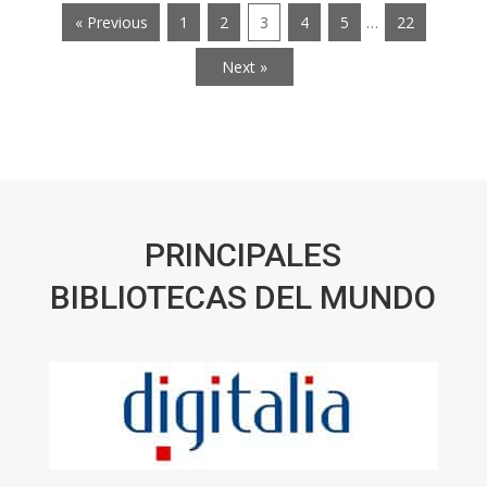
« Previous
1
2
3
4
5
…
22
Next »
PRINCIPALES
BIBLIOTECAS DEL MUNDO