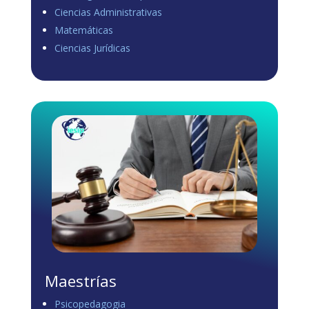
Ciencias Administrativas
View on Facebook
·
Share
Matemáticas
0
1
0
Ciencias Jurídicas
Load more
Maestrías
Psicopedagogia