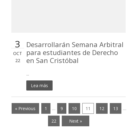
3
Desarrollarán Semana Arbitral
para estudiantes de Derecho
OCT
en San Cristóbal
22
...
Lea más
« Previous
1
…
9
10
11
12
13
…
22
Next »