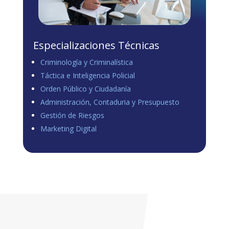
Especializaciones Técnicas
Criminología y Criminalística
Táctica e Inteligencia Policial
Orden Público y Ciudadanía
Administración, Contaduria y Presupuesto
Gestión de Riesgos
Marketing Digital