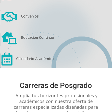

Convenios

Educación Continua

Calendario Académico
View on Facebook
·
Share
Carreras de Posgrado
1
1
0
Amplía tus horizontes profesionales y
académicos con nuestra oferta de
carreras especializadas diseñadas para