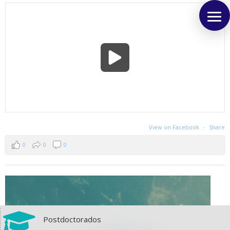
View on Facebook
·
Share
0
0
0

Postdoctorados