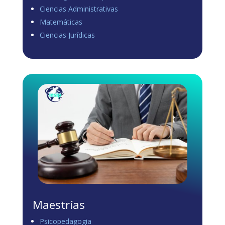
Ciencias Administrativas
View on Facebook
·
Share
Matemáticas
0
0
0
Ciencias Jurídicas
Load more
Maestrías
Psicopedagogia