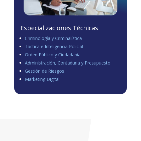
Especializaciones Técnicas
Criminología y Criminalística
Táctica e Inteligencia Policial
Orden Público y Ciudadanía
Administración, Contaduria y Presupuesto
Gestión de Riesgos
Marketing Digital