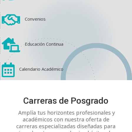

Convenios

Educación Continua

Calendario Académico
View on Facebook
·
Share
Carreras de Posgrado
1
1
0
Amplía tus horizontes profesionales y
académicos con nuestra oferta de
carreras especializadas diseñadas para