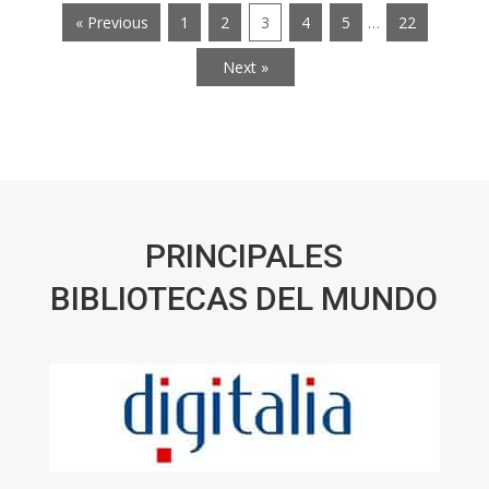
« Previous
1
2
3
4
5
…
22
Next »
PRINCIPALES
BIBLIOTECAS DEL MUNDO