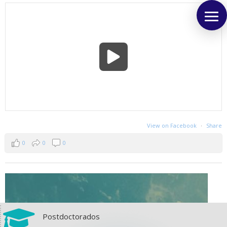
View on Facebook
·
Share
0
0
0

Postdoctorados