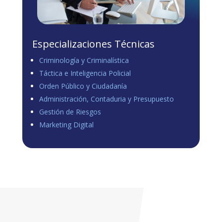
Especializaciones Técnicas
Criminología y Criminalística
Táctica e Inteligencia Policial
Orden Público y Ciudadanía
Administración, Contaduria y Presupuesto
Gestión de Riesgos
Marketing Digital