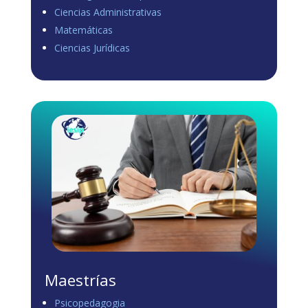
Ciencias Administrativas
View on Facebook
·
Share
Matemáticas
0
1
0
Ciencias Jurídicas
Load more
Maestrías
Psicopedagogia