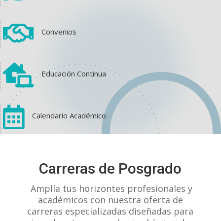

Convenios

Educación Continua

Calendario Académico
View on Facebook
·
Share
Carreras de Posgrado
1
1
0
Amplía tus horizontes profesionales y
académicos con nuestra oferta de
carreras especializadas diseñadas para