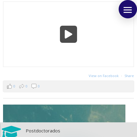
View on Facebook
·
Share
0
0
0

Postdoctorados