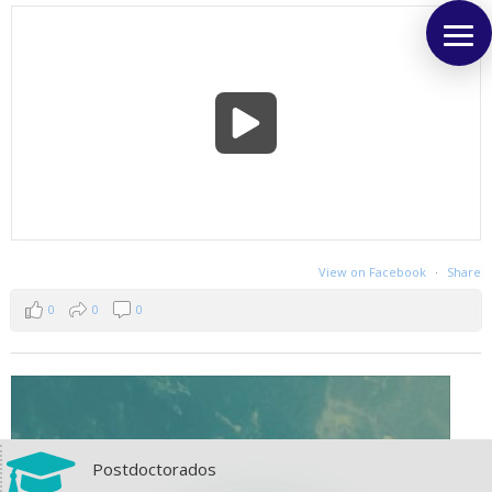
View on Facebook
·
Share
0
0
0

Postdoctorados