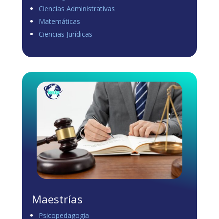
Ciencias Administrativas
View on Facebook
·
Share
Matemáticas
0
0
0
Ciencias Jurídicas
Load more
Maestrías
Psicopedagogia