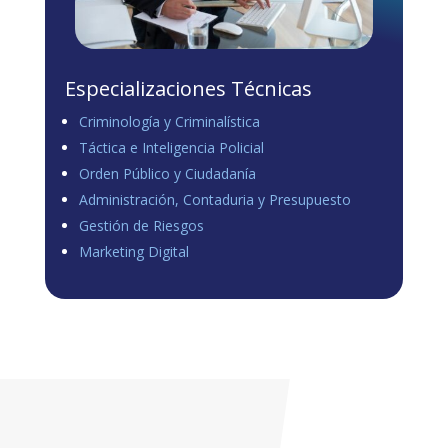
Especializaciones Técnicas
Criminología y Criminalística
Táctica e Inteligencia Policial
Orden Público y Ciudadanía
Administración, Contaduria y Presupuesto
Gestión de Riesgos
Marketing Digital