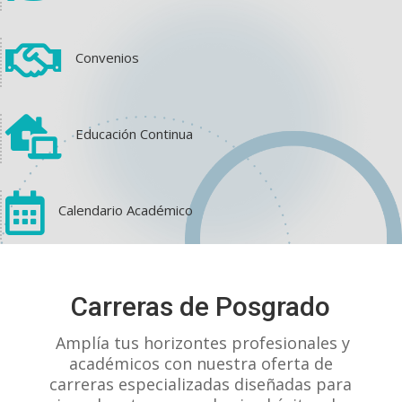

Convenios

Educación Continua

Calendario Académico
View on Facebook
·
Share
Carreras de Posgrado
1
1
0
Amplía tus horizontes profesionales y
académicos con nuestra oferta de
carreras especializadas diseñadas para