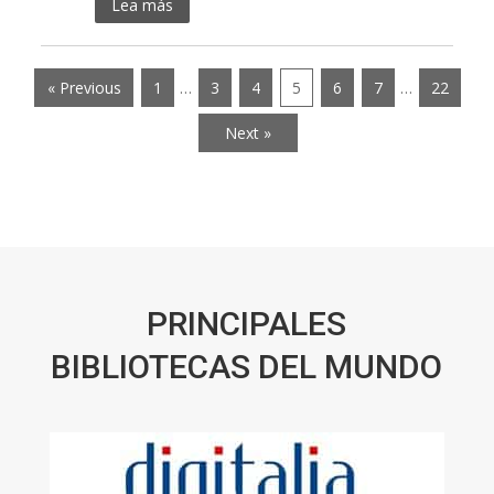
Lea más
« Previous
1
…
3
4
5
6
7
…
22
Next »
PRINCIPALES
BIBLIOTECAS DEL MUNDO