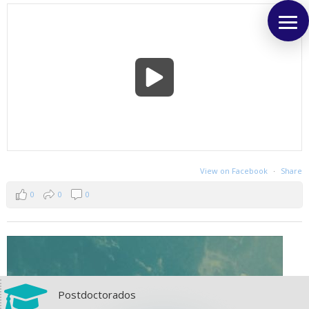
View on Facebook
·
Share
0
0
0

Postdoctorados