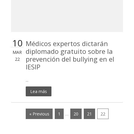
10
Médicos expertos dictarán
diplomado gratuito sobre la
MAR
prevención del bullying en el
22
IESIP
...
Lea más
« Previous
1
…
20
21
22