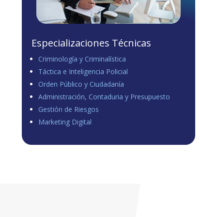
Especializaciones Técnicas
Criminología y Criminalística
Táctica e Inteligencia Policial
Orden Público y Ciudadanía
Administración, Contaduria y Presupuesto
Gestión de Riesgos
Marketing Digital