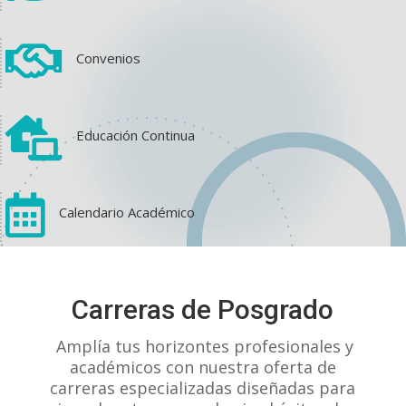

Convenios

Educación Continua

Calendario Académico
View on Facebook
·
Share
Carreras de Posgrado
1
1
0
Amplía tus horizontes profesionales y
académicos con nuestra oferta de
carreras especializadas diseñadas para