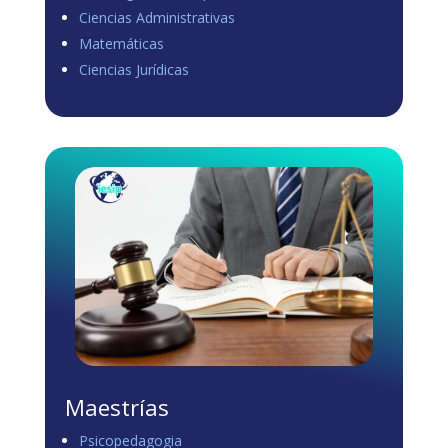
Ciencias Administrativas
View on Facebook
·
Share
Matemáticas
0
0
0
Ciencias Jurídicas
Load more
Maestrías
Psicopedagogia