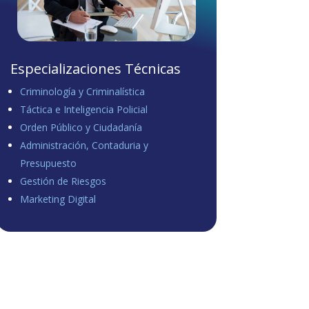
Especializaciones Técnicas
Criminología y Criminalística
Táctica e Inteligencia Policial
Orden Público y Ciudadanía
Administración, Contaduria y
Presupuesto
Gestión de Riesgos
Marketing Digital