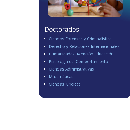
Doctorados
Ciencias Forenses y Criminalística
Derecho y Relaciones Internacionales
Humanidades, Mención Educación
Psicología del Comportamiento
Ciencias Administrativas
Matemáticas
Ciencias Jurídicas