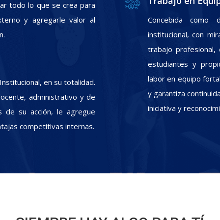
Trabajo en Equi
zar todo lo que se crea para
xterno y agregarle valor al
Concebida como d
n.
institucional, con m
trabajo profesional
estudiantes y propic
labor en equipo fort
stitucional, en su totalidad.
y garantiza continui
docente, administrativo y de
iniciativa y reconoci
s de su acción, le agregue
ntajas competitivas internas.