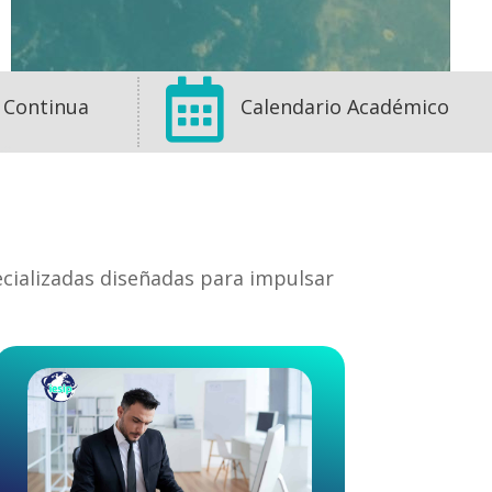

 Continua
Calendario Académico
ecializadas diseñadas para impulsar
1
1
0
View on Facebook
·
Share