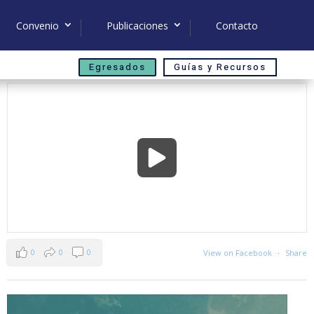
Convenio
Publicaciones
Contacto
Egresados
Guías y Recursos
0
0
0
View on Facebook
·
Share