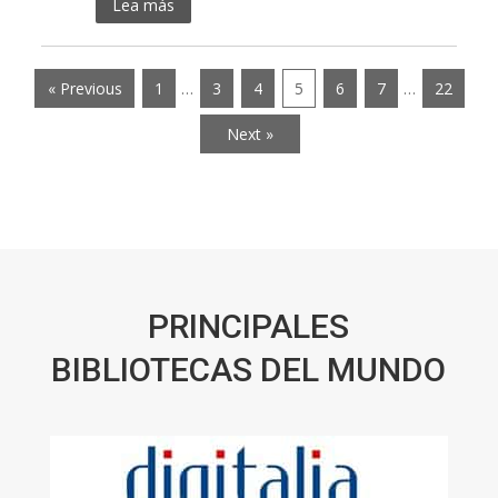
Lea más
« Previous
1
…
3
4
5
6
7
…
22
Next »
PRINCIPALES
BIBLIOTECAS DEL MUNDO