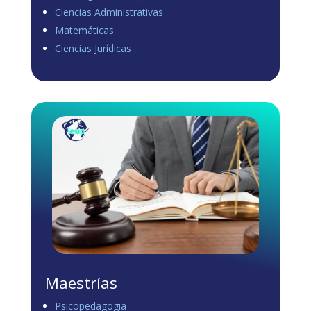
Ciencias Administrativas
View on Facebook
·
Share
Matemáticas
0
0
0
Ciencias Jurídicas
Load more
Maestrías
Psicopedagogia