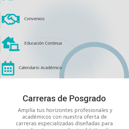

Convenios

Educación Continua

Calendario Académico
View on Facebook
·
Share
Carreras de Posgrado
1
1
0
Amplía tus horizontes profesionales y
académicos con nuestra oferta de
carreras especializadas diseñadas para