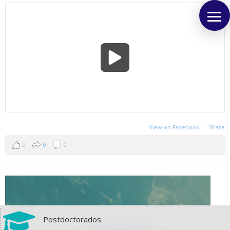
View on Facebook
·
Share
0
0
0

Postdoctorados