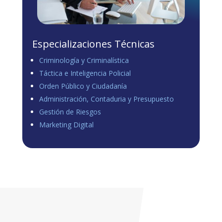
Especializaciones Técnicas
Criminología y Criminalística
Táctica e Inteligencia Policial
Orden Público y Ciudadanía
Administración, Contaduria y Presupuesto
Gestión de Riesgos
Marketing Digital