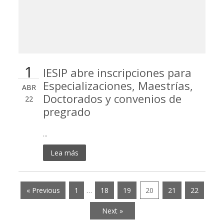
1
IESIP abre inscripciones para
Especializaciones, Maestrías,
ABR
Doctorados y convenios de
22
pregrado
...
Lea más
« Previous
1
…
18
19
20
21
22
Next »