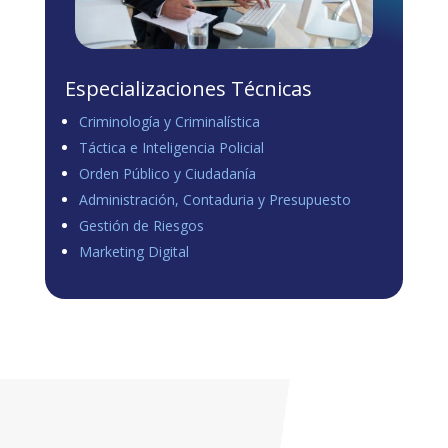
Especializaciones Técnicas
Criminología y Criminalística
Táctica e Inteligencia Policial
Orden Público y Ciudadanía
Administración, Contaduria y Presupuesto
Gestión de Riesgos
Marketing Digital