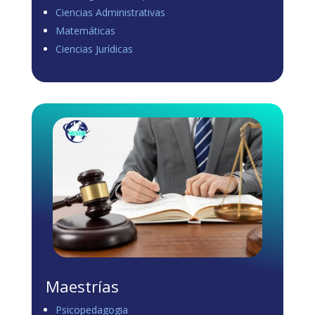
Ciencias Administrativas
View on Facebook
·
Share
Matemáticas
0
0
0
Ciencias Jurídicas
Load more
Maestrías
Psicopedagogia