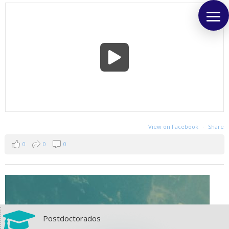
View on Facebook
·
Share
0
0
0

Postdoctorados