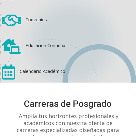

Convenios

Educación Continua

Calendario Académico
View on Facebook
·
Share
Carreras de Posgrado
1
1
0
Amplía tus horizontes profesionales y
académicos con nuestra oferta de
carreras especializadas diseñadas para