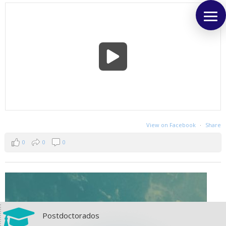
View on Facebook
·
Share
0
0
0

Postdoctorados