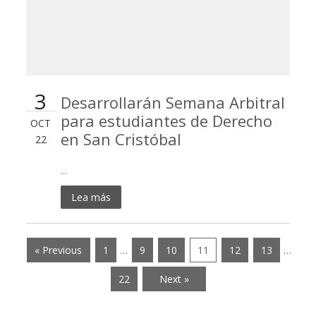
3
Desarrollarán Semana Arbitral
para estudiantes de Derecho
OCT
en San Cristóbal
22
...
Lea más
« Previous
1
…
9
10
11
12
13
…
22
Next »