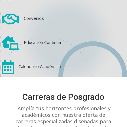

Convenios

Educación Continua

Calendario Académico
View on Facebook
·
Share
Carreras de Posgrado
1
1
0
Amplía tus horizontes profesionales y
académicos con nuestra oferta de
carreras especializadas diseñadas para