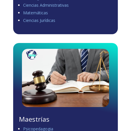
Ciencias Administrativas
View on Facebook
·
Share
Matemáticas
0
1
0
Ciencias Jurídicas
Load more
Maestrías
Psicopedagogia