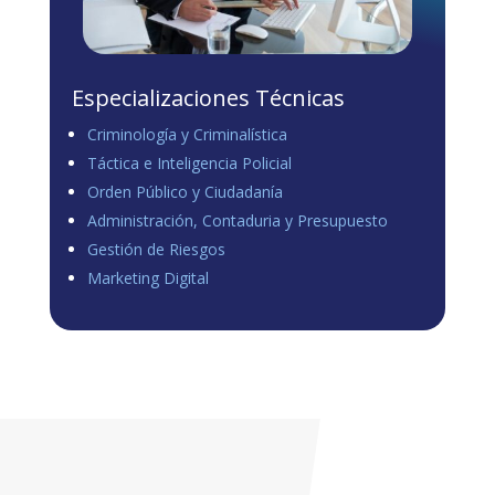
Especializaciones Técnicas
Criminología y Criminalística
Táctica e Inteligencia Policial
Orden Público y Ciudadanía
Administración, Contaduria y Presupuesto
Gestión de Riesgos
Marketing Digital