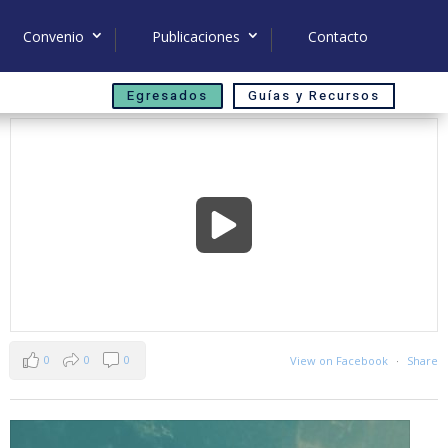
Convenio
Publicaciones
Contacto
Egresados
Guías y Recursos
0
0
0
View on Facebook
·
Share