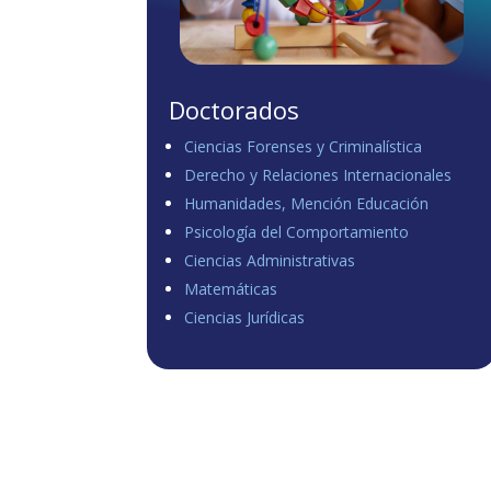
Doctorados
Ciencias Forenses y Criminalística
Derecho y Relaciones Internacionales
Humanidades, Mención Educación
Psicología del Comportamiento
Ciencias Administrativas
Matemáticas
Ciencias Jurídicas