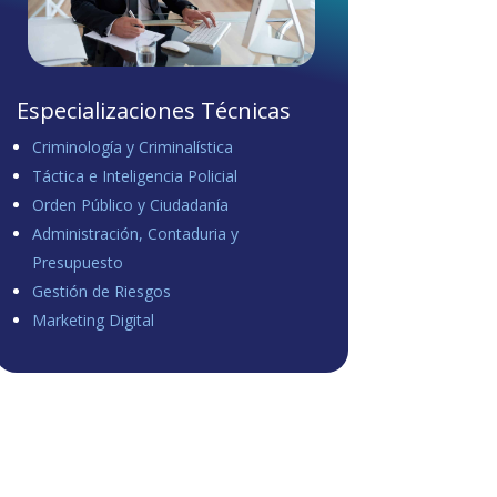
Especializaciones Técnicas
Criminología y Criminalística
Táctica e Inteligencia Policial
Orden Público y Ciudadanía
Administración, Contaduria y
Presupuesto
Gestión de Riesgos
Marketing Digital