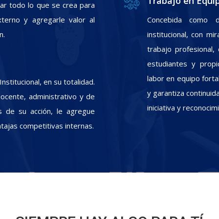
Trabajo en Equi
zar todo lo que se crea para
xterno y agregarle valor al
Concebida como d
n.
institucional, con m
trabajo profesional
estudiantes y propic
labor en equipo fort
stitucional, en su totalidad.
y garantiza continui
docente, administrativo y de
iniciativa y reconoci
s de su acción, le agregue
ntajas competitivas internas.