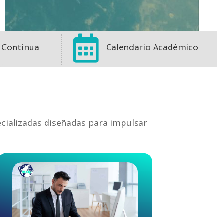

 Continua
Calendario Académico
ecializadas diseñadas para impulsar
1
1
0
View on Facebook
·
Share