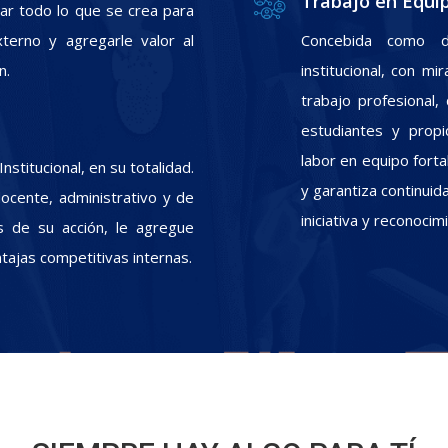
Trabajo en Equi
zar todo lo que se crea para
xterno y agregarle valor al
Concebida como d
n.
institucional, con m
trabajo profesional
estudiantes y propic
labor en equipo fort
stitucional, en su totalidad.
y garantiza continui
docente, administrativo y de
iniciativa y reconoci
s de su acción, le agregue
ntajas competitivas internas.