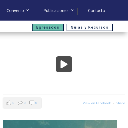
Convenio
Publicaciones
Contacto
Egresados
Guías y Recursos
0
0
0
View on Facebook
·
Share