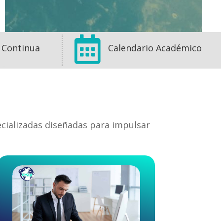

 Continua
Calendario Académico
ecializadas diseñadas para impulsar
1
1
0
View on Facebook
·
Share