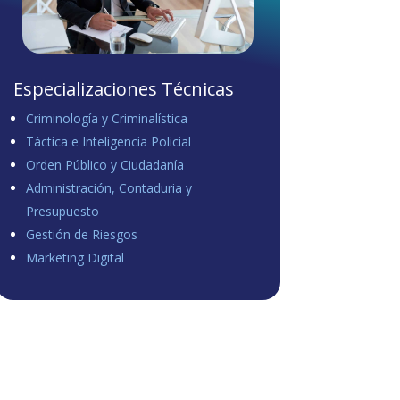
Especializaciones Técnicas
Criminología y Criminalística
Táctica e Inteligencia Policial
Orden Público y Ciudadanía
Administración, Contaduria y
Presupuesto
Gestión de Riesgos
Marketing Digital