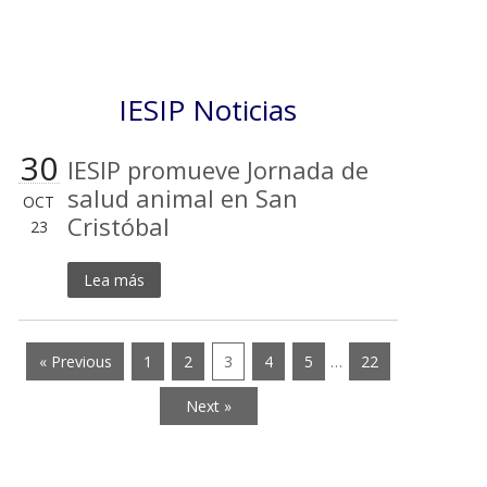
IESIP Noticias
30
IESIP promueve Jornada de
salud animal en San
OCT
Cristóbal
23
Lea más
« Previous
1
2
3
4
5
…
22
Next »