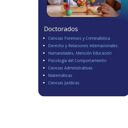
Doctorados
Ciencias Forenses y Criminalística
Derecho y Relaciones Internacionales
Humanidades, Mención Educación
Psicología del Comportamiento
Ciencias Administrativas
Matemáticas
Ciencias Jurídicas